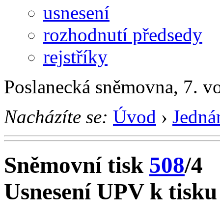
usnesení
rozhodnutí předsedy
rejstříky
Poslanecká sněmovna, 7. v
Nacházíte se:
Úvod
›
Jedná
Sněmovní tisk
508
/4
Usnesení UPV k tisku