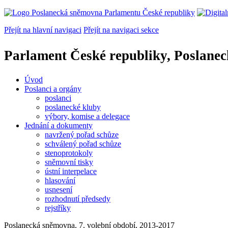
Přejít na hlavní navigaci
Přejít na navigaci sekce
Parlament České republiky, Poslane
Úvod
Poslanci a orgány
poslanci
poslanecké kluby
výbory, komise a delegace
Jednání a dokumenty
navržený pořad schůze
schválený pořad schůze
stenoprotokoly
sněmovní tisky
ústní interpelace
hlasování
usnesení
rozhodnutí předsedy
rejstříky
Poslanecká sněmovna, 7. volební období, 2013-2017