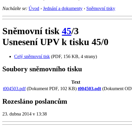
Nacházíte se:
Úvod
›
Jednání a dokumenty
›
Sněmovní tisky
Sněmovní tisk
45
/3
Usnesení UPV k tisku 45/0
Celý sněmovní tisk
(PDF, 156 KB, 4 strany)
Soubory sněmovního tisku
Text
t004503.pdf
(Dokument PDF, 102 KB)
t004503.odt
(Dokument ODT
Rozesláno poslancům
23. dubna 2014 v 13:38