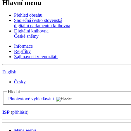
Hlavní menu
Přehled obsahu
Společná česko-slovenská
digitální parlamentní knihovna
Digitální knihovna
České sněmy
Informace
Rejstříky
Zajímavosti v repozitáři
English
Česky
Hledat
Plnotextové vyhledávání
ISP
(
příhlásit
)
Mapa webu