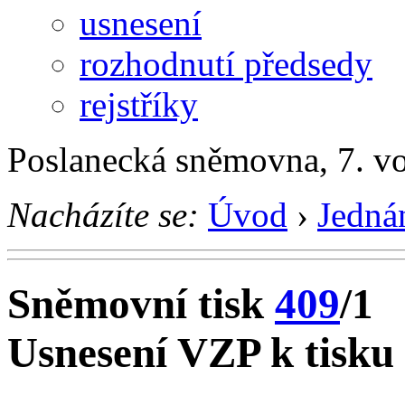
usnesení
rozhodnutí předsedy
rejstříky
Poslanecká sněmovna, 7. v
Nacházíte se:
Úvod
›
Jedná
Sněmovní tisk
409
/1
Usnesení VZP k tisku