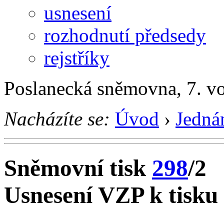
usnesení
rozhodnutí předsedy
rejstříky
Poslanecká sněmovna, 7. v
Nacházíte se:
Úvod
›
Jedná
Sněmovní tisk
298
/2
Usnesení VZP k tisku