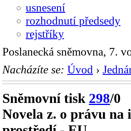
usnesení
rozhodnutí předsedy
rejstříky
Poslanecká sněmovna, 7. v
Nacházíte se:
Úvod
›
Jedná
Sněmovní tisk
298
/0
Novela z. o právu na 
prostředí - EU