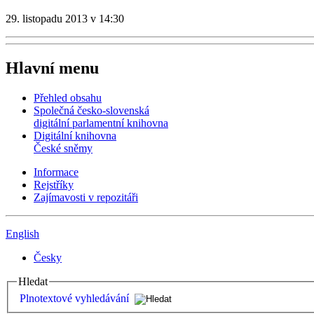
29. listopadu 2013 v 14:30
Hlavní menu
Přehled obsahu
Společná česko-slovenská
digitální parlamentní knihovna
Digitální knihovna
České sněmy
Informace
Rejstříky
Zajímavosti v repozitáři
English
Česky
Hledat
Plnotextové vyhledávání