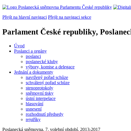
Přejít na hlavní navigaci
Přejít na navigaci sekce
Parlament České republiky, Poslane
Úvod
Poslanci a orgány
poslanci
poslanecké kluby
výbory, komise a delegace
Jednání a dokumenty
navržený pořad schůze
schválený pořad schůze
stenoprotokoly
sněmovní tisky
ústní interpelace
hlasování
usnesení
rozhodnutí předsedy
rejstříky
Poslanecká sněmovna, 7. volební období, 2013-2017