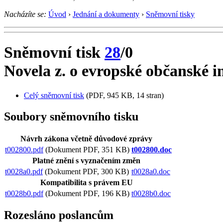
Nacházíte se:
Úvod
›
Jednání a dokumenty
›
Sněmovní tisky
Sněmovní tisk
28
/0
Novela z. o evropské občanské in
Celý sněmovní tisk
(PDF, 945 KB, 14 stran)
Soubory sněmovního tisku
Návrh zákona včetně důvodové zprávy
t002800.pdf
(Dokument PDF, 351 KB)
t002800.doc
Platné znění s vyznačením změn
t0028a0.pdf
(Dokument PDF, 300 KB)
t0028a0.doc
Kompatibilita s právem EU
t0028b0.pdf
(Dokument PDF, 196 KB)
t0028b0.doc
Rozesláno poslancům