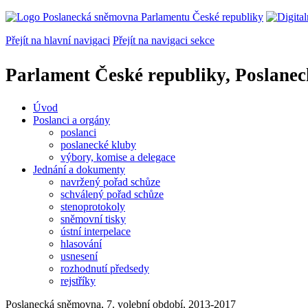
Přejít na hlavní navigaci
Přejít na navigaci sekce
Parlament České republiky, Poslane
Úvod
Poslanci a orgány
poslanci
poslanecké kluby
výbory, komise a delegace
Jednání a dokumenty
navržený pořad schůze
schválený pořad schůze
stenoprotokoly
sněmovní tisky
ústní interpelace
hlasování
usnesení
rozhodnutí předsedy
rejstříky
Poslanecká sněmovna, 7. volební období, 2013-2017