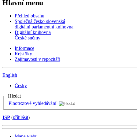
Hlavní menu
Přehled obsahu
Společná česko-slovenská
digitální parlamentní knihovna
Digitální knihovna
České sněmy
Informace
Rejstříky
Zajímavosti v repozitáři
English
Česky
Hledat
Plnotextové vyhledávání
ISP
(
příhlásit
)
Mapa webu