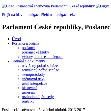
Přejít na hlavní navigaci
Přejít na navigaci sekce
Parlament České republiky, Poslane
Úvod
Poslanci a orgány
poslanci
poslanecké kluby
výbory, komise a delegace
Jednání a dokumenty
navržený pořad schůze
schválený pořad schůze
stenoprotokoly
sněmovní tisky
ústní interpelace
hlasování
usnesení
rozhodnutí předsedy
rejstříky
Poslanecká sněmovna, 7. volební období, 2013-2017