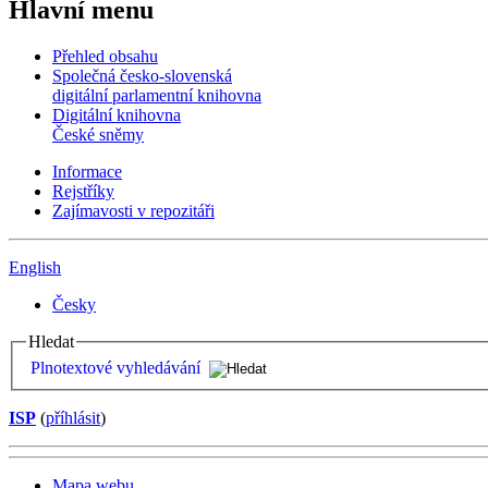
Hlavní menu
Přehled obsahu
Společná česko-slovenská
digitální parlamentní knihovna
Digitální knihovna
České sněmy
Informace
Rejstříky
Zajímavosti v repozitáři
English
Česky
Hledat
Plnotextové vyhledávání
ISP
(
příhlásit
)
Mapa webu