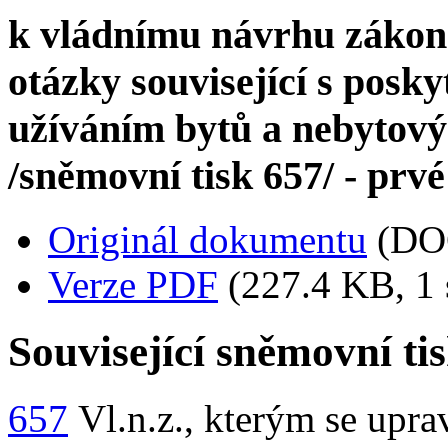
k vládnímu návrhu zákona
otázky související s posk
užíváním bytů a nebytový
/sněmovní tisk 657/ - prvé
Originál dokumentu
(DO
Verze PDF
(227.4 KB, 1 
Související sněmovní ti
657
Vl.n.z., kterým se upra