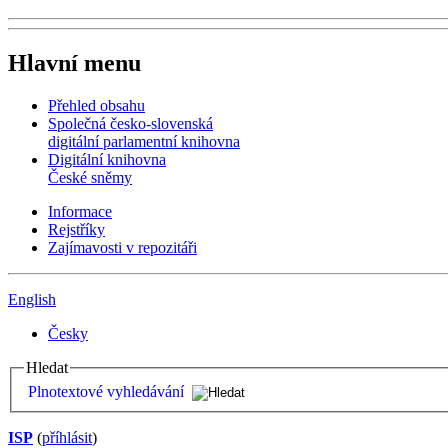
Hlavní menu
Přehled obsahu
Společná česko-slovenská
digitální parlamentní knihovna
Digitální knihovna
České sněmy
Informace
Rejstříky
Zajímavosti v repozitáři
English
Česky
Hledat
Plnotextové vyhledávání
ISP
(
příhlásit
)