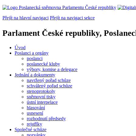
Přejít na hlavní navigaci
Přejít na navigaci sekce
Parlament České republiky, Poslane
Úvod
Poslanci a orgány
poslanci
poslanecké kluby
výbory, komise a delegace
Jednání a dokumenty
navržený pořad schůze
schválený pořad schůze
stenoprotokoly
sněmovní tisky
ústní interpelace
hlasování
usnesení
rozhodnutí předsedy
rejstříky
Společné schůze
pozvánky