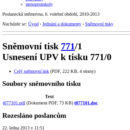
stenoprotokoly
Poslanecká sněmovna, 6. volební období, 2010-2013
Nacházíte se:
Úvod
›
Jednání a dokumenty
›
Sněmovní tisky
Sněmovní tisk
771
/1
Usnesení UPV k tisku 771/0
Celý sněmovní tisk
(PDF, 222 KB, 4 strany)
Soubory sněmovního tisku
Text
t077101.pdf
(Dokument PDF, 73 KB)
t077101.doc
Rozesláno poslancům
22. ledna 2013 v 11:51