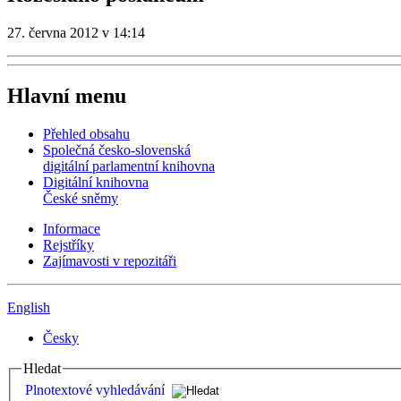
27. června 2012 v 14:14
Hlavní menu
Přehled obsahu
Společná česko-slovenská
digitální parlamentní knihovna
Digitální knihovna
České sněmy
Informace
Rejstříky
Zajímavosti v repozitáři
English
Česky
Hledat
Plnotextové vyhledávání