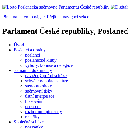
Přejít na hlavní navigaci
Přejít na navigaci sekce
Parlament České republiky, Poslane
Úvod
Poslanci a orgány
poslanci
poslanecké kluby
výbory, komise a delegace
Jednání a dokumenty
navržený pořad schůze
schválený pořad schůze
stenoprotokoly
sněmovní tisky
ústní interpelace
hlasování
usnesení
rozhodnutí předsedy
rejstříky
Společné schůze
pozvánky