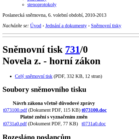
stenoprotokoly
Poslanecká sněmovna, 6. volební období, 2010-2013
Nacházíte se:
Úvod
›
Jednání a dokumenty
›
Sněmovní tisky
Sněmovní tisk
731
/0
Novela z. - horní zákon
Celý sněmovní tisk
(PDF, 332 KB, 12 stran)
Soubory sněmovního tisku
Návrh zákona včetně důvodové zprávy
t073100.pdf
(Dokument PDF, 115 KB)
t073100.doc
Platné znění s vyznačením změn
t0731a0.pdf
(Dokument PDF, 77 KB)
t0731a0.doc
Rozesláno poslancům