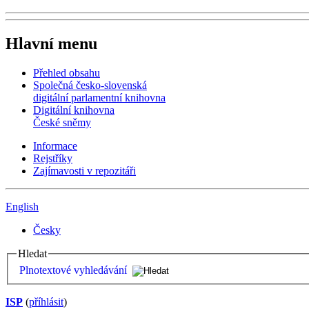
Hlavní menu
Přehled obsahu
Společná česko-slovenská
digitální parlamentní knihovna
Digitální knihovna
České sněmy
Informace
Rejstříky
Zajímavosti v repozitáři
English
Česky
Hledat
Plnotextové vyhledávání
ISP
(
příhlásit
)