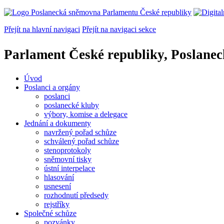
Přejít na hlavní navigaci
Přejít na navigaci sekce
Parlament České republiky, Poslane
Úvod
Poslanci a orgány
poslanci
poslanecké kluby
výbory, komise a delegace
Jednání a dokumenty
navržený pořad schůze
schválený pořad schůze
stenoprotokoly
sněmovní tisky
ústní interpelace
hlasování
usnesení
rozhodnutí předsedy
rejstříky
Společné schůze
pozvánky