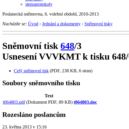
stenoprotokoly
Poslanecká sněmovna, 6. volební období, 2010-2013
Nacházíte se:
Úvod
›
Jednání a dokumenty
›
Sněmovní tisky
Sněmovní tisk
648
/3
Usnesení VVVKMT k tisku 648/
Celý sněmovní tisk
(PDF, 238 KB, 6 stran)
Soubory sněmovního tisku
Text
t064803.pdf
(Dokument PDF, 89 KB)
t064803.doc
Rozesláno poslancům
23. května 2013 v 15:16