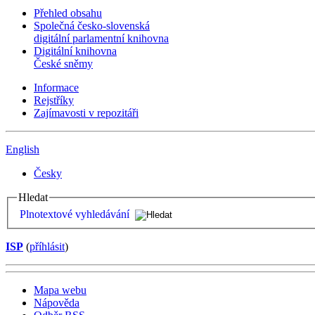
Přehled obsahu
Společná česko-slovenská
digitální parlamentní knihovna
Digitální knihovna
České sněmy
Informace
Rejstříky
Zajímavosti v repozitáři
English
Česky
Hledat
Plnotextové vyhledávání
ISP
(
příhlásit
)
Mapa webu
Nápověda