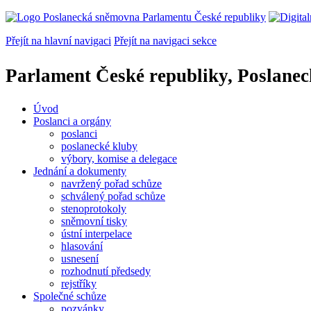
Přejít na hlavní navigaci
Přejít na navigaci sekce
Parlament České republiky, Poslane
Úvod
Poslanci a orgány
poslanci
poslanecké kluby
výbory, komise a delegace
Jednání a dokumenty
navržený pořad schůze
schválený pořad schůze
stenoprotokoly
sněmovní tisky
ústní interpelace
hlasování
usnesení
rozhodnutí předsedy
rejstříky
Společné schůze
pozvánky