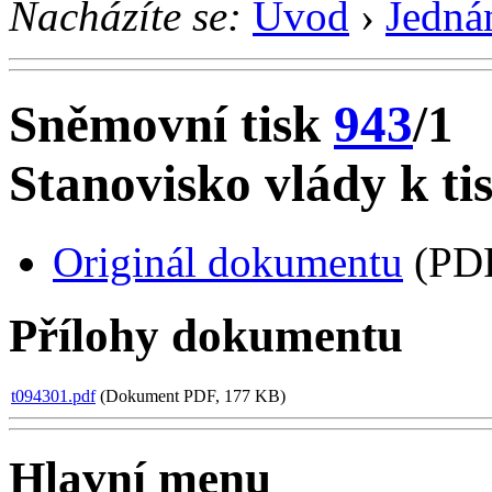
Nacházíte se:
Úvod
›
Jedná
Sněmovní tisk
943
/1
Stanovisko vlády k ti
Originál dokumentu
(PDF
Přílohy dokumentu
t094301.pdf
(Dokument PDF, 177 KB)
Hlavní menu