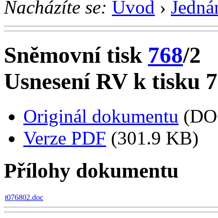
Nacházíte se:
Úvod
›
Jedná
Sněmovní tisk
768
/2
Usnesení RV k tisku 
Originál dokumentu
(DO
Verze PDF
(301.9 KB)
Přílohy dokumentu
t076802.doc