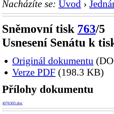
Nacházíte se:
Úvod
›
Jedná
Sněmovní tisk
763
/5
Usnesení Senátu k tis
Originál dokumentu
(DO
Verze PDF
(198.3 KB)
Přílohy dokumentu
t076305.doc