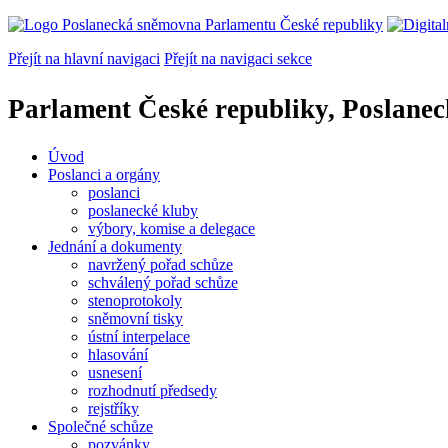
Přejít na hlavní navigaci
Přejít na navigaci sekce
Parlament České republiky, Poslane
Úvod
Poslanci a orgány
poslanci
poslanecké kluby
výbory, komise a delegace
Jednání a dokumenty
navržený pořad schůze
schválený pořad schůze
stenoprotokoly
sněmovní tisky
ústní interpelace
hlasování
usnesení
rozhodnutí předsedy
rejstříky
Společné schůze
pozvánky