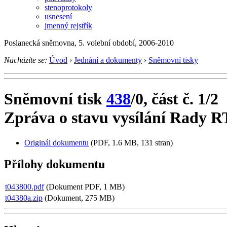
stenoprotokoly
usnesení
jmenný rejstřík
Poslanecká sněmovna, 5. volební období, 2006-2010
Nacházíte se:
Úvod
›
Jednání a dokumenty
›
Sněmovní tisky
Sněmovní tisk
438
/0, část č. 1/2
Zpráva o stavu vysílání Rady R
Originál dokumentu
(PDF, 1.6 MB, 131 stran)
Přílohy dokumentu
t043800.pdf
(Dokument PDF, 1 MB)
t04380a.zip
(Dokument, 275 MB)