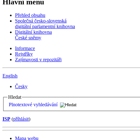
Hlavní menu
Přehled obsahu
Společná česko-slovenská
digitální parlamentní knihovna
Digitální knihovna
České sněmy
Informace
Rejstříky
Zajímavosti v repozitáři
English
Česky
Hledat
Plnotextové vyhledávání
ISP
(
příhlásit
)
Mapa webu