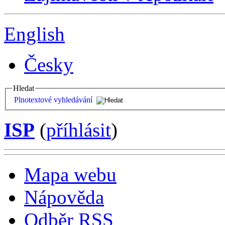
English
Česky
Hledat
Plnotextové vyhledávání
ISP
(
příhlásit
)
Mapa webu
Nápověda
Odběr RSS