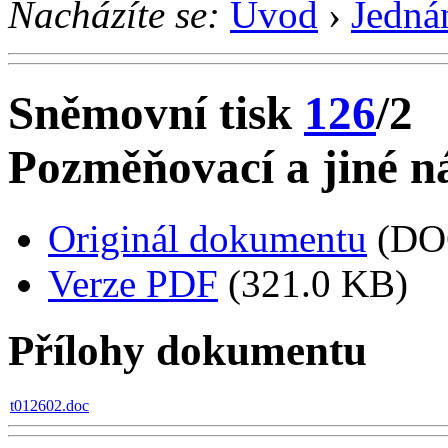
Nacházíte se:
Úvod
›
Jedná
Sněmovní tisk
126
/2
Pozměňovací a jiné ná
Originál dokumentu
(DO
Verze PDF
(321.0 KB)
Přílohy dokumentu
t012602.doc