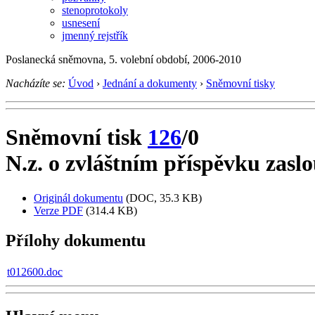
stenoprotokoly
usnesení
jmenný rejstřík
Poslanecká sněmovna, 5. volební období, 2006-2010
Nacházíte se:
Úvod
›
Jednání a dokumenty
›
Sněmovní tisky
Sněmovní tisk
126
/0
N.z. o zvláštním příspěvku zas
Originál dokumentu
(DOC, 35.3 KB)
Verze PDF
(314.4 KB)
Přílohy dokumentu
t012600.doc