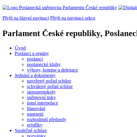
Přejít na hlavní navigaci
Přejít na navigaci sekce
Parlament České republiky, Poslane
Úvod
Poslanci a orgány
poslanci
poslanecké kluby
výbory, komise a delegace
Jednání a dokumenty
navržený pořad schůze
schválený pořad schůze
stenoprotokoly
sněmovní tisky
ústní interpelace
hlasování
usnesení
rozhodnutí předsedy
rejstříky
Společné schůze
pozvánky