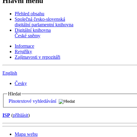
Hlavní menu
Přehled obsahu
Společná česko-slovenská
digitální parlamentní knihovna
Digitální knihovna
České sněmy
Informace
Rejstříky
Zajímavosti v repozitáři
English
Česky
Hledat
Plnotextové vyhledávání
ISP
(
příhlásit
)
Mapa webu