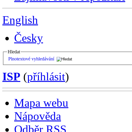
English
Česky
Hledat
Plnotextové vyhledávání
ISP
(
příhlásit
)
Mapa webu
Nápověda
Odběr RSS