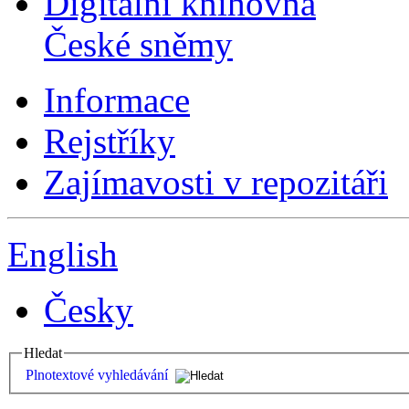
Digitální knihovna
České sněmy
Informace
Rejstříky
Zajímavosti v repozitáři
English
Česky
Hledat
Plnotextové vyhledávání