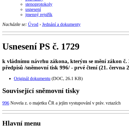
stenoprotokoly
usnesení
jmenný rejstřík
Nacházíte se:
Úvod
›
Jednání a dokumenty
Usnesení PS č. 1729
k vládnímu návrhu zákona, kterým se mění zákon č. 2
předpisů /sněmovní tisk 996/ - prvé čtení (21. června 
Originál dokumentu
(DOC, 26.1 KB)
Související sněmovní tisky
996
Novela z. o majetku ČR a jejím vystupování v práv. vztazích
Hlavní menu