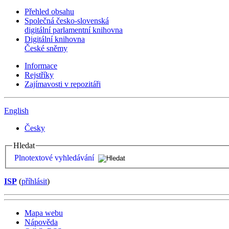
Přehled obsahu
Společná česko-slovenská
digitální parlamentní knihovna
Digitální knihovna
České sněmy
Informace
Rejstříky
Zajímavosti v repozitáři
English
Česky
Hledat
Plnotextové vyhledávání
ISP
(
příhlásit
)
Mapa webu
Nápověda