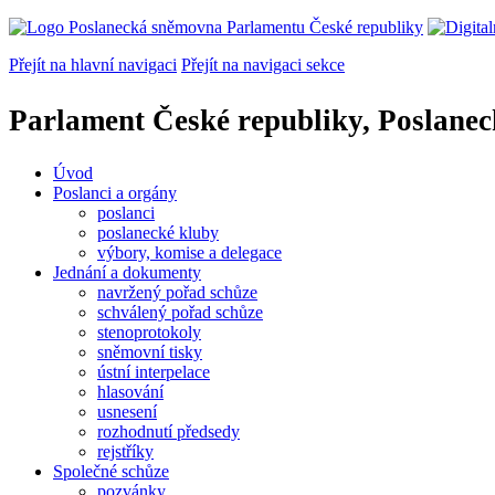
Přejít na hlavní navigaci
Přejít na navigaci sekce
Parlament České republiky, Poslane
Úvod
Poslanci a orgány
poslanci
poslanecké kluby
výbory, komise a delegace
Jednání a dokumenty
navržený pořad schůze
schválený pořad schůze
stenoprotokoly
sněmovní tisky
ústní interpelace
hlasování
usnesení
rozhodnutí předsedy
rejstříky
Společné schůze
pozvánky