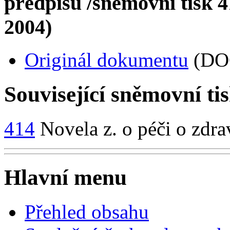
předpisů /sněmovní tisk 41
2004)
Originál dokumentu
(DO
Související sněmovní ti
414
Novela z. o péči o zdrav
Hlavní menu
Přehled obsahu