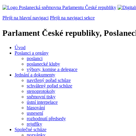
Přejít na hlavní navigaci
Přejít na navigaci sekce
Parlament České republiky, Poslane
Úvod
Poslanci a orgány
poslanci
poslanecké kluby
výbory, komise a delegace
Jednání a dokumenty
navržený pořad schůze
schválený pořad schůze
stenoprotokoly
sněmovní tisky
ústní interpelace
hlasování
usnesení
rozhodnutí předsedy
rejstříky
Společné schůze
pozvánky