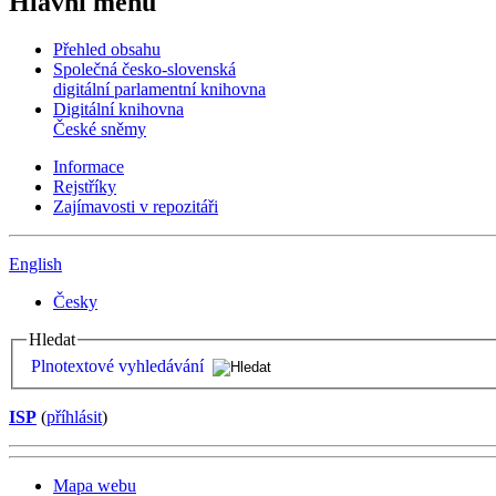
Hlavní menu
Přehled obsahu
Společná česko-slovenská
digitální parlamentní knihovna
Digitální knihovna
České sněmy
Informace
Rejstříky
Zajímavosti v repozitáři
English
Česky
Hledat
Plnotextové vyhledávání
ISP
(
příhlásit
)
Mapa webu