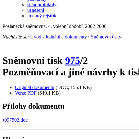
stenoprotokoly
usnesení
jmenný rejstřík
Poslanecká sněmovna, 4. volební období, 2002-2006
Nacházíte se:
Úvod
›
Jednání a dokumenty
›
Sněmovní tisky
Sněmovní tisk
975
/2
Pozměňovací a jiné návrhy k tis
Originál dokumentu
(DOC, 155.1 KB)
Verze PDF
(549.1 KB)
Přílohy dokumentu
t097502.doc