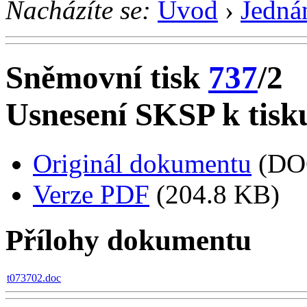
Nacházíte se:
Úvod
›
Jedná
Sněmovní tisk
737
/2
Usnesení SKSP k tisk
Originál dokumentu
(DO
Verze PDF
(204.8 KB)
Přílohy dokumentu
t073702.doc