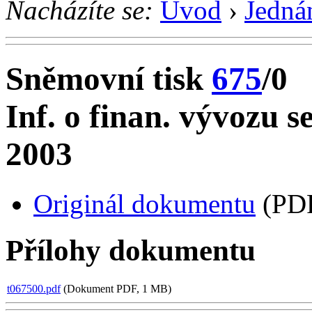
Nacházíte se:
Úvod
›
Jedná
Sněmovní tisk
675
/0
Inf. o finan. vývozu s
2003
Originál dokumentu
(PDF
Přílohy dokumentu
t067500.pdf
(Dokument PDF, 1 MB)