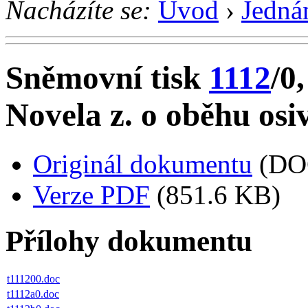
Nacházíte se:
Úvod
›
Jedná
Sněmovní tisk
1112
/0,
Novela z. o oběhu osi
Originál dokumentu
(DO
Verze PDF
(851.6 KB)
Přílohy dokumentu
t111200.doc
t1112a0.doc