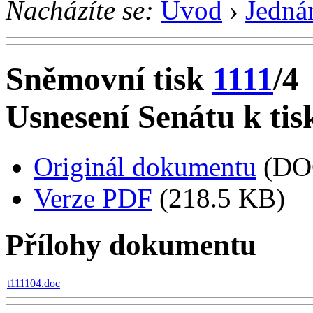
Nacházíte se:
Úvod
›
Jedná
Sněmovní tisk
1111
/4
Usnesení Senátu k tis
Originál dokumentu
(DO
Verze PDF
(218.5 KB)
Přílohy dokumentu
t111104.doc