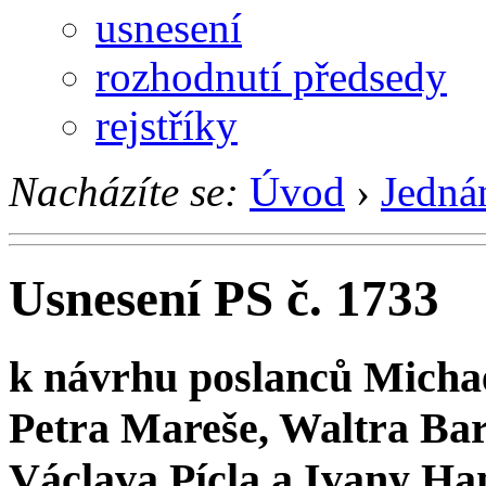
usnesení
rozhodnutí předsedy
rejstříky
Nacházíte se:
Úvod
›
Jedná
Usnesení PS č. 1733
k návrhu poslanců Michae
Petra Mareše, Waltra Bar
Václava Pícla a Ivany Ha