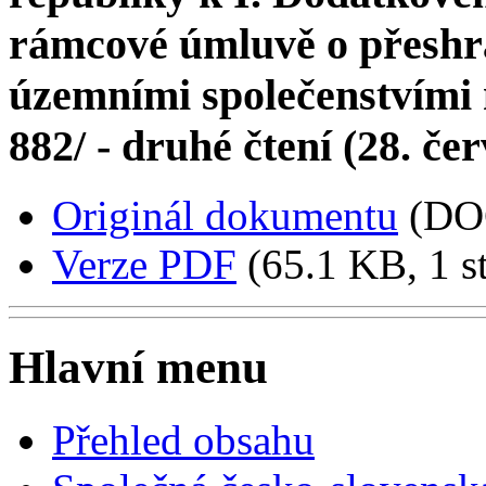
rámcové úmluvě o přeshra
územními společenstvími 
882/ - druhé čtení (28. če
Originál dokumentu
(DO
Verze PDF
(65.1 KB, 1 s
Hlavní menu
Přehled obsahu