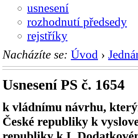
usnesení
rozhodnutí předsedy
rejstříky
Nacházíte se:
Úvod
›
Jedná
Usnesení PS č. 1654
k vládnímu návrhu, kter
České republiky k vyslov
republiky k I. Dodatkov