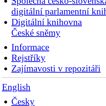
Společná česko-slovensk
digitální parlamentní kn
Digitální knihovna
České sněmy
Informace
Rejstříky
Zajímavosti v repozitáři
English
Česky