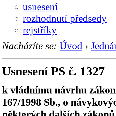
usnesení
rozhodnutí předsedy
rejstříky
Nacházíte se:
Úvod
›
Jedná
Usnesení PS č. 1327
k vládnímu návrhu zákona
167/1998 Sb., o návykový
některých dalších zákonů,