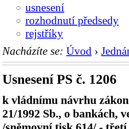
usnesení
rozhodnutí předsedy
rejstříky
Nacházíte se:
Úvod
›
Jedná
Usnesení PS č. 1206
k vládnímu návrhu zákona
21/1992 Sb., o bankách, v
/sněmovní tisk 614/ - třetí