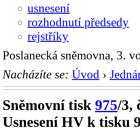
usnesení
rozhodnutí předsedy
rejstříky
Poslanecká sněmovna, 3. v
Nacházíte se:
Úvod
›
Jedná
Sněmovní tisk
975
/3, 
Usnesení HV k tisku 