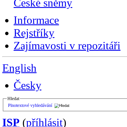
České sněmy
Informace
Rejstříky
Zajímavosti v repozitáři
English
Česky
Hledat
Plnotextové vyhledávání
ISP
(
příhlásit
)