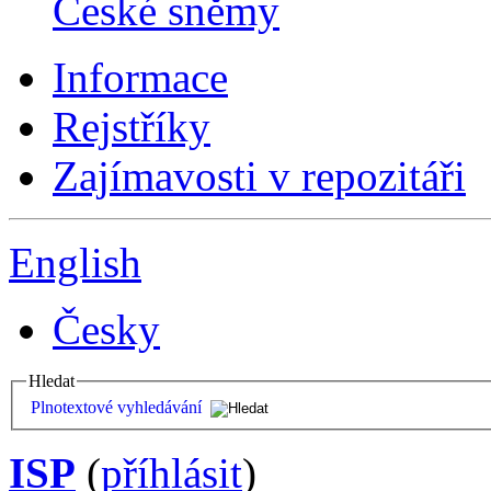
České sněmy
Informace
Rejstříky
Zajímavosti v repozitáři
English
Česky
Hledat
Plnotextové vyhledávání
ISP
(
příhlásit
)