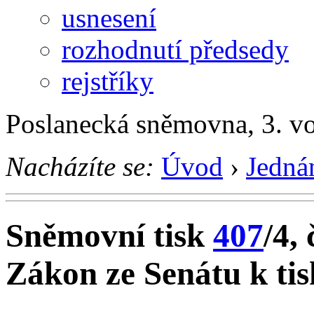
usnesení
rozhodnutí předsedy
rejstříky
Poslanecká sněmovna, 3. v
Nacházíte se:
Úvod
›
Jedná
Sněmovní tisk
407
/4, 
Zákon ze Senátu k tis