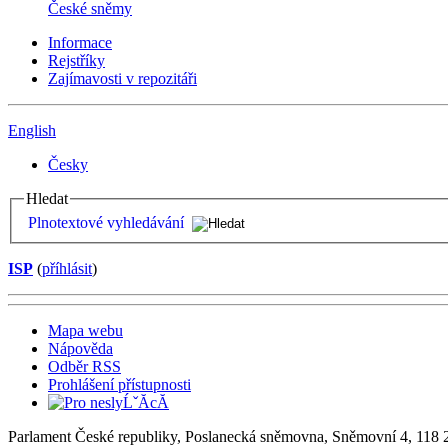
České sněmy
Informace
Rejstříky
Zajímavosti v repozitáři
English
Česky
Hledat
Plnotextové vyhledávání
ISP
(
příhlásit
)
Mapa webu
Nápověda
Odběr RSS
Prohlášení přístupnosti
Parlament České republiky, Poslanecká sněmovna, Sněmovní 4, 118 2