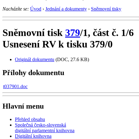
Nacházíte se:
Úvod
›
Jednání a dokumenty
›
Sněmovní tisky
Sněmovní tisk
379
/1, část č. 1/6
Usnesení RV k tisku 379/0
Originál dokumentu
(DOC, 27.6 KB)
Přílohy dokumentu
t037901.doc
Hlavní menu
Přehled obsahu
Společná česko-slovenská
digitální parlamentní knihovna
Digitální knihovna