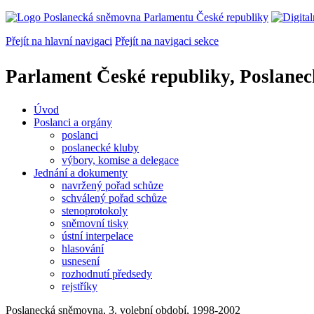
Přejít na hlavní navigaci
Přejít na navigaci sekce
Parlament České republiky, Poslane
Úvod
Poslanci a orgány
poslanci
poslanecké kluby
výbory, komise a delegace
Jednání a dokumenty
navržený pořad schůze
schválený pořad schůze
stenoprotokoly
sněmovní tisky
ústní interpelace
hlasování
usnesení
rozhodnutí předsedy
rejstříky
Poslanecká sněmovna, 3. volební období, 1998-2002