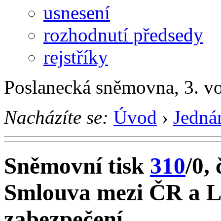
usnesení
rozhodnutí předsedy
rejstříky
Poslanecká sněmovna, 3. v
Nacházíte se:
Úvod
›
Jedná
Sněmovní tisk
310
/0, 
Smlouva mezi ČR a Li
zabezpečení