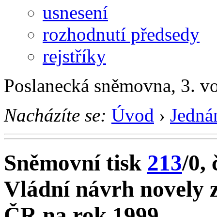
usnesení
rozhodnutí předsedy
rejstříky
Poslanecká sněmovna, 3. v
Nacházíte se:
Úvod
›
Jedná
Sněmovní tisk
213
/0, 
Vládní návrh novely 
ČR na rok 1999