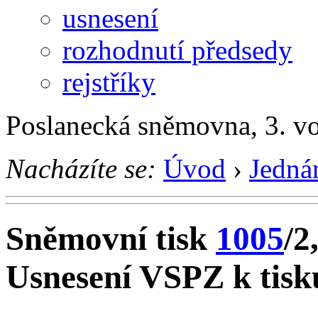
usnesení
rozhodnutí předsedy
rejstříky
Poslanecká sněmovna, 3. v
Nacházíte se:
Úvod
›
Jedná
Sněmovní tisk
1005
/2
Usnesení VSPZ k tisk