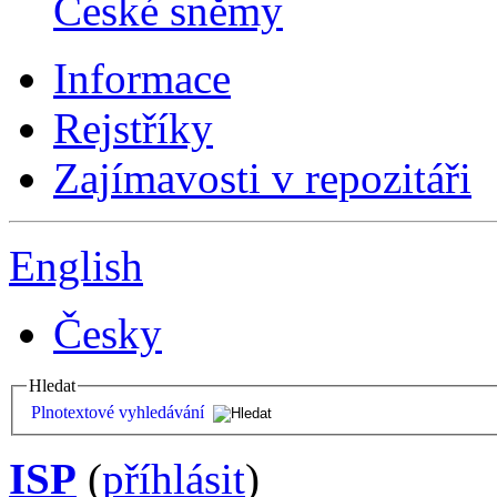
České sněmy
Informace
Rejstříky
Zajímavosti v repozitáři
English
Česky
Hledat
Plnotextové vyhledávání
ISP
(
příhlásit
)