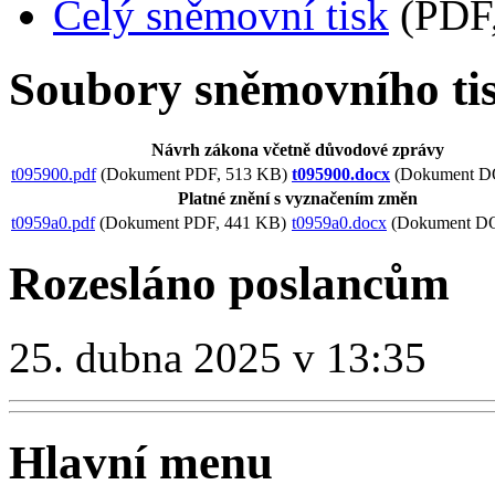
Celý sněmovní tisk
(PDF,
Soubory sněmovního ti
Návrh zákona včetně důvodové zprávy
t095900.pdf
(Dokument PDF, 513 KB)
t095900.docx
(Dokument D
Platné znění s vyznačením změn
t0959a0.pdf
(Dokument PDF, 441 KB)
t0959a0.docx
(Dokument D
Rozesláno poslancům
25. dubna 2025 v 13:35
Hlavní menu