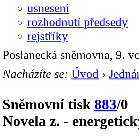
usnesení
rozhodnutí předsedy
rejstříky
Poslanecká sněmovna, 9. vo
Nacházíte se:
Úvod
›
Jedná
Sněmovní tisk
883
/0
Novela z. - energetic