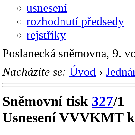
usnesení
rozhodnutí předsedy
rejstříky
Poslanecká sněmovna, 9. vo
Nacházíte se:
Úvod
›
Jedná
Sněmovní tisk
327
/1
Usnesení VVVKMT k t