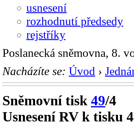
usnesení
rozhodnutí předsedy
rejstříky
Poslanecká sněmovna, 8. v
Nacházíte se:
Úvod
›
Jedná
Sněmovní tisk
49
/4
Usnesení RV k tisku 4