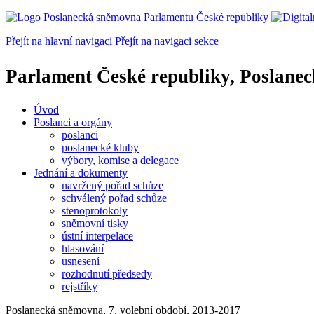
Přejít na hlavní navigaci
Přejít na navigaci sekce
Parlament České republiky, Poslane
Úvod
Poslanci a orgány
poslanci
poslanecké kluby
výbory, komise a delegace
Jednání a dokumenty
navržený pořad schůze
schválený pořad schůze
stenoprotokoly
sněmovní tisky
ústní interpelace
hlasování
usnesení
rozhodnutí předsedy
rejstříky
Poslanecká sněmovna, 7. volební období, 2013-2017