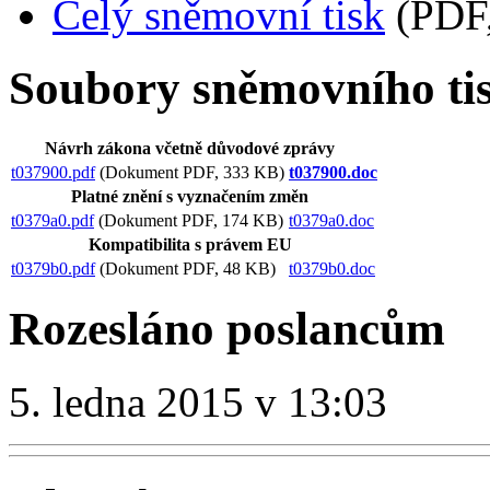
Celý sněmovní tisk
(PDF,
Soubory sněmovního ti
Návrh zákona včetně důvodové zprávy
t037900.pdf
(Dokument PDF, 333 KB)
t037900.doc
Platné znění s vyznačením změn
t0379a0.pdf
(Dokument PDF, 174 KB)
t0379a0.doc
Kompatibilita s právem EU
t0379b0.pdf
(Dokument PDF, 48 KB)
t0379b0.doc
Rozesláno poslancům
5. ledna 2015 v 13:03