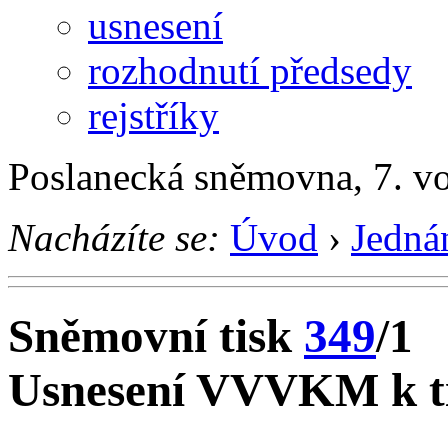
usnesení
rozhodnutí předsedy
rejstříky
Poslanecká sněmovna, 7. v
Nacházíte se:
Úvod
›
Jedná
Sněmovní tisk
349
/1
Usnesení VVVKM k ti