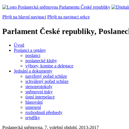
Přejít na hlavní navigaci
Přejít na navigaci sekce
Parlament České republiky, Poslane
Úvod
Poslanci a orgány
poslanci
poslanecké kluby
výbory, komise a delegace
Jednání a dokumenty
navržený pořad schůze
schválený pořad schůze
stenoprotokoly
sněmovní tisky
ústní interpelace
hlasování
usnesení
rozhodnutí předsedy
rejstříky
Poslanecká sněmovna, 7. volební období, 2013-2017