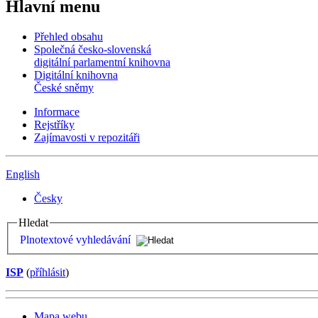
Hlavní menu
Přehled obsahu
Společná česko-slovenská
digitální parlamentní knihovna
Digitální knihovna
České sněmy
Informace
Rejstříky
Zajímavosti v repozitáři
English
Česky
Hledat
Plnotextové vyhledávání
ISP
(
příhlásit
)
Mapa webu