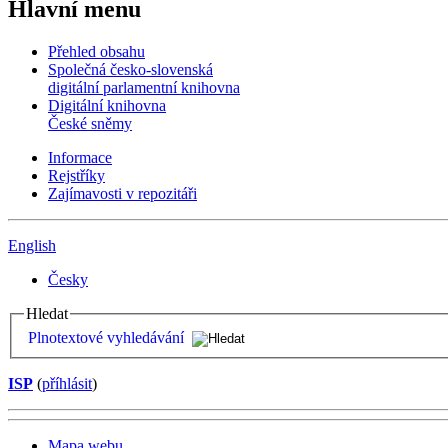
Hlavní menu
Přehled obsahu
Společná česko-slovenská
digitální parlamentní knihovna
Digitální knihovna
České sněmy
Informace
Rejstříky
Zajímavosti v repozitáři
English
Česky
Hledat
Plnotextové vyhledávání
ISP
(
příhlásit
)
Mapa webu