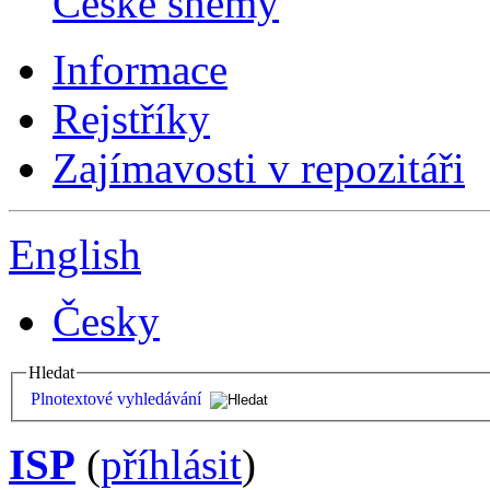
České sněmy
Informace
Rejstříky
Zajímavosti v repozitáři
English
Česky
Hledat
Plnotextové vyhledávání
ISP
(
příhlásit
)