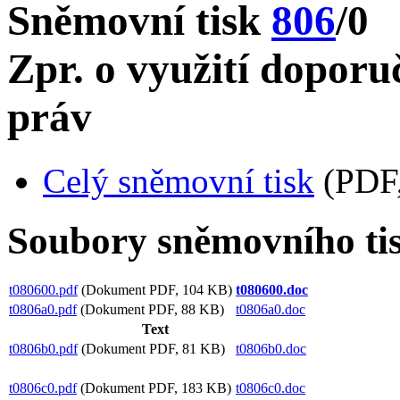
Sněmovní tisk
806
/0
Zpr. o využití doporu
práv
Celý sněmovní tisk
(PDF,
Soubory sněmovního ti
t080600.pdf
(Dokument PDF, 104 KB)
t080600.doc
t0806a0.pdf
(Dokument PDF, 88 KB)
t0806a0.doc
Text
t0806b0.pdf
(Dokument PDF, 81 KB)
t0806b0.doc
t0806c0.pdf
(Dokument PDF, 183 KB)
t0806c0.doc