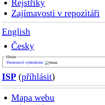
Rejstříky
Zajímavosti v repozitáři
English
Česky
Hledat
Plnotextové vyhledávání
ISP
(
příhlásit
)
Mapa webu