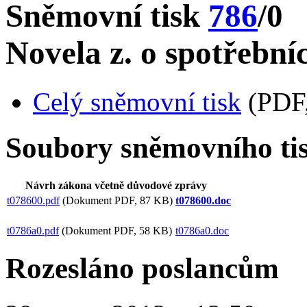
Sněmovní tisk
786
/0
Novela z. o spotřební
Celý sněmovní tisk
(PDF,
Soubory sněmovního ti
Návrh zákona včetně důvodové zprávy
t078600.pdf
(Dokument PDF, 87 KB)
t078600.doc
t0786a0.pdf
(Dokument PDF, 58 KB)
t0786a0.doc
Rozesláno poslancům